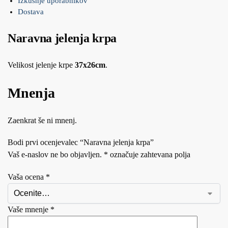
Izkušnje uporabnikov
Dostava
Naravna jelenja krpa
Velikost jelenje krpe
37x26cm
.
Mnenja
Zaenkrat še ni mnenj.
Bodi prvi ocenjevalec “Naravna jelenja krpa”
Vaš e-naslov ne bo objavljen.
*
označuje zahtevana polja
Vaša ocena
*
Vaše mnenje
*