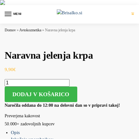
MENI
0
Domov
»
Avtokozmetika
»
Naravna jelenja krpa
Naravna jelenja krpa
9,90
€
DODAJ V KOŠARICO
Naročila oddana do 12:00 na delovni dan so v pripravi takoj!
Preverjena kakovost
50.000+ zadovoljnih kupcev
Opis