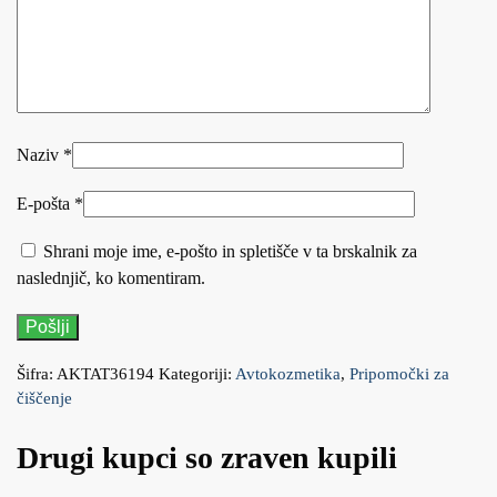
Naziv
*
E-pošta
*
Shrani moje ime, e-pošto in spletišče v ta brskalnik za
naslednjič, ko komentiram.
Šifra:
AKTAT36194
Kategoriji:
Avtokozmetika
,
Pripomočki za
čiščenje
Drugi kupci so zraven kupili