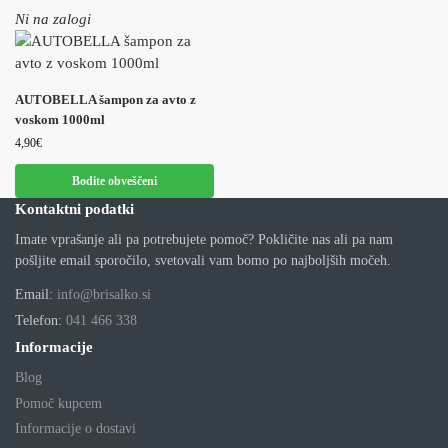
Ni na zalogi
AUTOBELLA šampon za avto z
voskom 1000ml
4,90
€
Bodite obveščeni
Kontaktni podatki
Imate vprašanje ali pa potrebujete pomoč? Pokličite nas ali pa nam
pošljite email sporočilo, svetovali vam bomo po najboljših močeh.
Email:
info@brisalko.si
Telefon:
041 466 338
Informacije
Blog
Pomoč kupcem
Informacije o dostavi