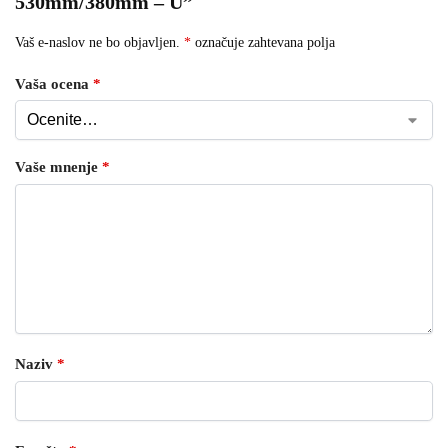
530mm/380mm – U”
Vaš e-naslov ne bo objavljen.
*
označuje zahtevana polja
Vaša ocena
*
Vaše mnenje
*
Naziv
*