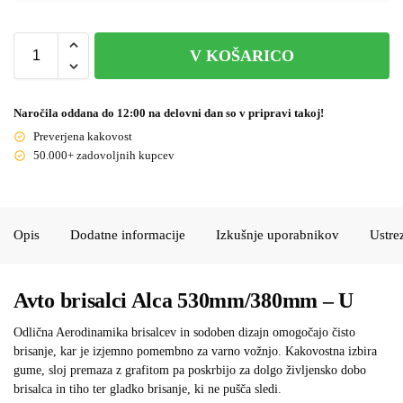
V KOŠARICO
Naročila oddana do 12:00 na delovni dan so v pripravi takoj!
Preverjena kakovost
50.000+ zadovoljnih kupcev
Opis
Dodatne informacije
Izkušnje uporabnikov
Ustre
Avto brisalci Alca 530mm/380mm – U
Odlična Aerodinamika brisalcev in sodoben dizajn omogočajo čisto
brisanje, kar je izjemno pomembno za varno vožnjo. Kakovostna izbira
gume, sloj premaza z grafitom pa poskrbijo za dolgo življensko dobo
brisalca in tiho ter gladko brisanje, ki ne pušča sledi.