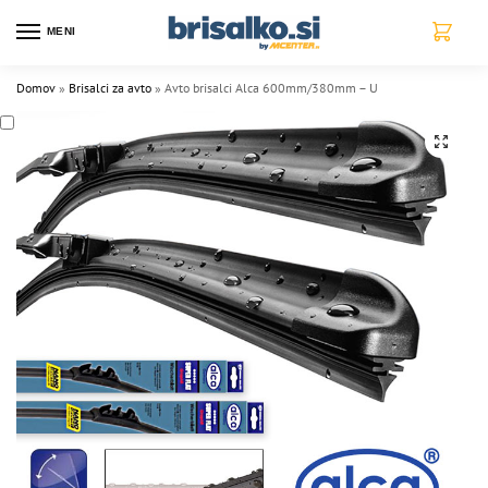
MENI
0
Domov
»
Brisalci za avto
»
Avto brisalci Alca 600mm/380mm – U