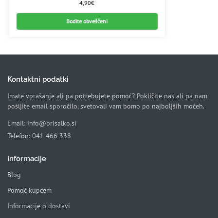
4,90
€
Bodite obveščeni
Kontaktni podatki
Imate vprašanje ali pa potrebujete pomoč? Pokličite nas ali pa nam
pošljite email sporočilo, svetovali vam bomo po najboljših močeh.
Email:
info@brisalko.si
Telefon:
041 466 338
Informacije
Blog
Pomoč kupcem
Informacije o dostavi