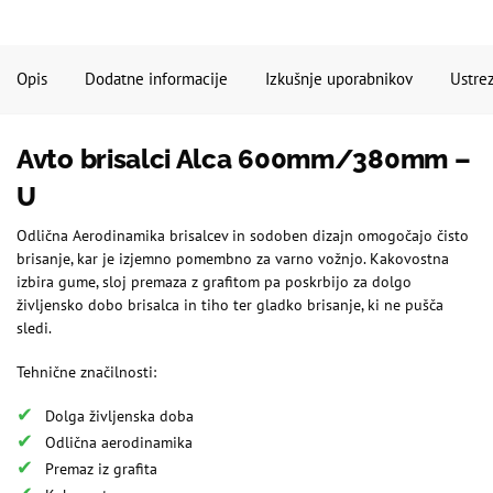
Opis
Dodatne informacije
Izkušnje uporabnikov
Ustrez
Avto brisalci Alca 600mm/380mm –
U
Odlična Aerodinamika brisalcev in sodoben dizajn omogočajo čisto
brisanje, kar je izjemno pomembno za varno vožnjo. Kakovostna
izbira gume, sloj premaza z grafitom pa poskrbijo za dolgo
življensko dobo brisalca in tiho ter gladko brisanje, ki ne pušča
sledi.
Tehnične značilnosti:
Dolga življenska doba
Odlična aerodinamika
Premaz iz grafita