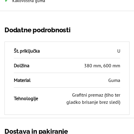
Kakovostna guma
Dodatne podrobnosti
Št. priključka
U
Dolžina
380 mm, 600 mm
Material
Guma
Grafitni premaz (tiho ter
Tehnologije
gladko brisanje brez sledi)
Dostava in pakiranje