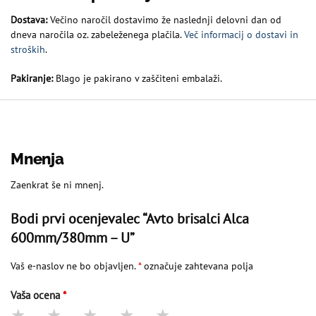
Dostava:
Večino naročil dostavimo že naslednji delovni dan od
dneva naročila oz. zabeleženega plačila.
Več informacij o dostavi in
stroških
.
Pakiranje:
Blago je pakirano v zaščiteni embalaži.
Mnenja
Zaenkrat še ni mnenj.
Bodi prvi ocenjevalec “Avto brisalci Alca
600mm/380mm – U”
Vaš e-naslov ne bo objavljen.
*
označuje zahtevana polja
Vaša ocena
*