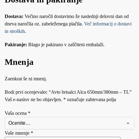
Dostava:
Večino naročil dostavimo že naslednji delovni dan od
dneva naročila oz. zabeleženega plačila.
Več informacij o dostavi
in stroških
.
Pakiranje:
Blago je pakirano v zaščiteni embalaži.
Mnenja
Zaenkrat še ni mnenj.
Bodi prvi ocenjevalec “Avto brisalci Alca 650mm/380mm – TL”
Vaš e-naslov ne bo objavljen.
*
označuje zahtevana polja
Vaša ocena
*
Vaše mnenje
*