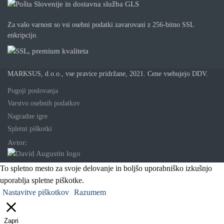
Za vašo varnost so vsi osebni podatki zavarovani z 256-bitno SSL
enkripcijo.
MARKSUS, d.o.o., vse pravice pridržane, 2021. Cene vsebujejo DDV.
Pogoji poslovanja
Varstvo osebnih podatkov
Nagradne igre
Spletni piškotki
Avtor:
To spletno mesto za svoje delovanje in boljšo uporabniško izkušnjo
uporablja spletne piškotke.
Nastavitve piškotkov
Razumem
Zapri