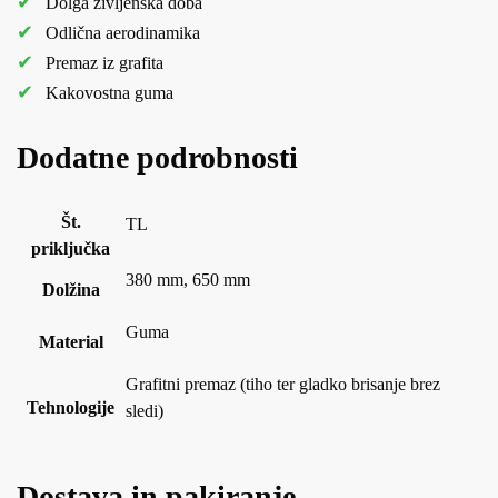
Dolga življenska doba
Odlična aerodinamika
Premaz iz grafita
Kakovostna guma
Dodatne podrobnosti
Št.
TL
priključka
380 mm, 650 mm
Dolžina
Guma
Material
Grafitni premaz (tiho ter gladko brisanje brez
Tehnologije
sledi)
Dostava in pakiranje