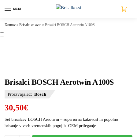
MENI
0
Domov
»
Brisalci za avto
»
Brisalci BOSCH Aerotwin A100S
Brisalci BOSCH Aerotwin A100S
Proizvajalec:
Bosch
30,50
€
Set brisalcev BOSCH Aerotwin – superiorna kakovost in popolno
brisanje v vseh vremenskih pogojih. OEM prileganje.