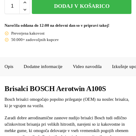
DODAJ V KOŠARICO
Naročila oddana do 12:00 na delovni dan so v pripravi takoj!
Preverjena kakovost
50.000+ zadovoljnih kupcev
Opis
Dodatne informacije
Video navodila
Izkušnje up
Brisalci BOSCH Aerotwin A100S
Bosch brisalci omogočajo popolno prileganje (OEM) na nosilec brisalca,
ki je vgrajen na vozilu.
Zaradi dobre aerodinamične zasnove nudijo brisalci Bosch tudi odlično
učinkovitost brisanja pri velikih hitrostih, narejeni so iz kakovostne in
mehke gume, ki omogoča delovanje v vseh vremenskih pogojih obenem