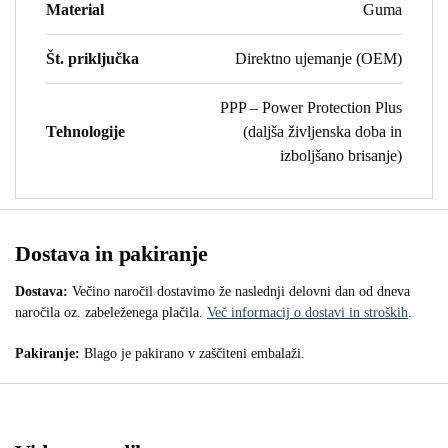
Material
Guma
Št. priključka
Direktno ujemanje (OEM)
PPP – Power Protection Plus
Tehnologije
(daljša življenska doba in
izboljšano brisanje)
Dostava in pakiranje
Dostava:
Večino naročil dostavimo že naslednji delovni dan od dneva
naročila oz. zabeleženega plačila.
Več informacij o dostavi in stroških
.
Pakiranje:
Blago je pakirano v zaščiteni embalaži.