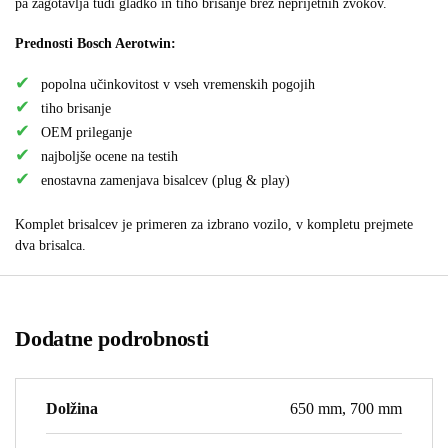
pa zagotavlja tudi gladko in tiho brisanje brez neprijetnih zvokov.
Prednosti Bosch Aerotwin:
popolna učinkovitost v vseh vremenskih pogojih
tiho brisanje
OEM prileganje
najboljše ocene na testih
enostavna zamenjava bisalcev (plug & play)
Komplet brisalcev je primeren za izbrano vozilo, v kompletu prejmete
dva brisalca.
Dodatne podrobnosti
Dolžina
650 mm, 700 mm