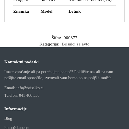
Znamka
Model
Letnik
Šifra:
000877
Kategorija:
Brisalci za avto
Kontaktni podatki
Imate vprašanje ali pa potrebujete pomoč? Pokličite nas ali pa nam
pošljite email sporočilo, svetovali vam bomo po najboljših močeh.
Email:
info@brisalko.si
Telefon:
041 466 338
Informacije
Blog
Pomoč kupcem