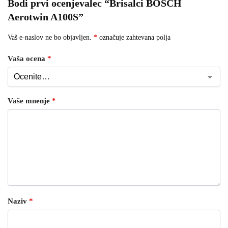
Bodi prvi ocenjevalec “Brisalci BOSCH
Aerotwin A100S”
Vaš e-naslov ne bo objavljen.
*
označuje zahtevana polja
Vaša ocena
*
Vaše mnenje
*
Naziv
*