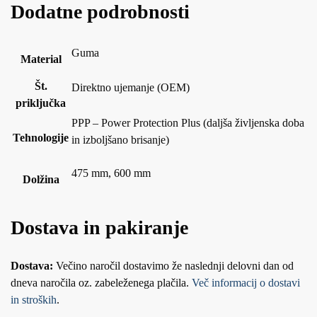
Dodatne podrobnosti
Guma
Material
Št.
Direktno ujemanje (OEM)
priključka
PPP – Power Protection Plus (daljša življenska doba
Tehnologije
in izboljšano brisanje)
475 mm, 600 mm
Dolžina
Dostava in pakiranje
Dostava:
Večino naročil dostavimo že naslednji delovni dan od
dneva naročila oz. zabeleženega plačila.
Več informacij o dostavi
in stroških
.