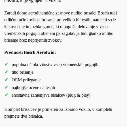
brisalca, ki je vgrajen na vozilu.
Zaradi dobre aerodinamične zasnove nudijo brisalci Bosch tudi
odlično učinkovitost brisanja pri velikih hitrostih, narejeni so iz
kakovostne in mehke gume, ki omogoča delovanje v vseh
vremenskih pogojih obenem pa zagotavlja tudi gladko in tiho
brisanje brez neprijetnih zvokov.
Prednosti Bosch Aerotwin:
popolna učinkovitost v vseh vremenskih pogojih
tiho brisanje
OEM prileganje
najboljše ocene na testih
enostavna zamenjava bisalcev (plug & play)
Komplet brisalcev je primeren za izbrano vozilo, v kompletu
prejmete dva brisalca.