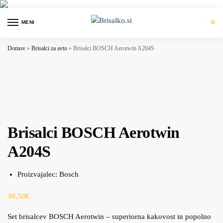
MENI
0
Domov
»
Brisalci za avto
»
Brisalci BOSCH Aerotwin A204S
Brisalci BOSCH Aerotwin
A204S
Proizvajalec:
Bosch
30,50
€
Set brisalcev BOSCH Aerotwin – superiorna kakovost in popolno