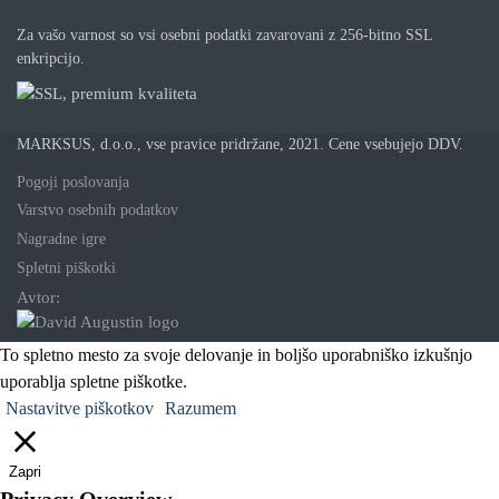
Za vašo varnost so vsi osebni podatki zavarovani z 256-bitno SSL
enkripcijo.
MARKSUS, d.o.o., vse pravice pridržane, 2021. Cene vsebujejo DDV.
Pogoji poslovanja
Varstvo osebnih podatkov
Nagradne igre
Spletni piškotki
Avtor:
To spletno mesto za svoje delovanje in boljšo uporabniško izkušnjo
uporablja spletne piškotke.
Nastavitve piškotkov
Razumem
Zapri
Privacy Overview