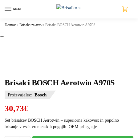
MENI
0
Domov
»
Brisalci za avto
»
Brisalci BOSCH Aerotwin A970S
Brisalci BOSCH Aerotwin A970S
Proizvajalec:
Bosch
30,73
€
Set brisalcev BOSCH Aerotwin – superiorna kakovost in popolno
brisanje v vseh vremenskih pogojih. OEM prileganje.