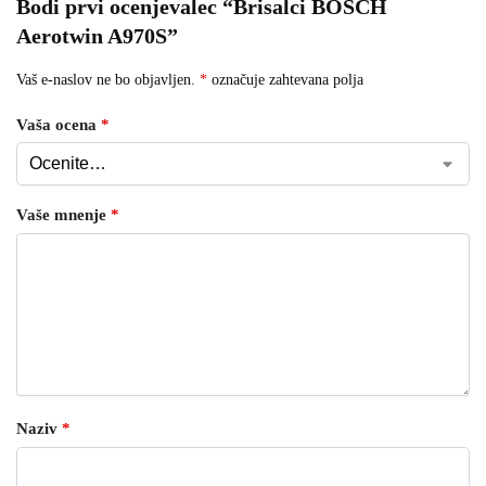
Bodi prvi ocenjevalec “Brisalci BOSCH
Aerotwin A970S”
Vaš e-naslov ne bo objavljen.
*
označuje zahtevana polja
Vaša ocena
*
Vaše mnenje
*
Naziv
*