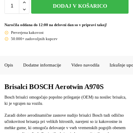
DODAJ V KOŠARICO
Naročila oddana do 12:00 na delovni dan so v pripravi takoj!
Preverjena kakovost
50.000+ zadovoljnih kupcev
Opis
Dodatne informacije
Video navodila
Izkušnje up
Brisalci BOSCH Aerotwin A970S
Bosch brisalci omogočajo popolno prileganje (OEM) na nosilec brisalca,
ki je vgrajen na vozilu.
Zaradi dobre aerodinamične zasnove nudijo brisalci Bosch tudi odlično
učinkovitost brisanja pri velikih hitrostih, narejeni so iz kakovostne in
mehke gume, ki omogoča delovanje v vseh vremenskih pogojih obenem