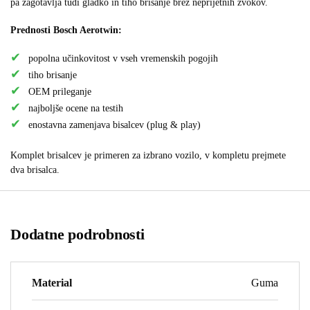
pa zagotavlja tudi gladko in tiho brisanje brez neprijetnih zvokov.
Prednosti Bosch Aerotwin:
popolna učinkovitost v vseh vremenskih pogojih
tiho brisanje
OEM prileganje
najboljše ocene na testih
enostavna zamenjava bisalcev (plug & play)
Komplet brisalcev je primeren za izbrano vozilo, v kompletu prejmete
dva brisalca.
Dodatne podrobnosti
Material
Guma