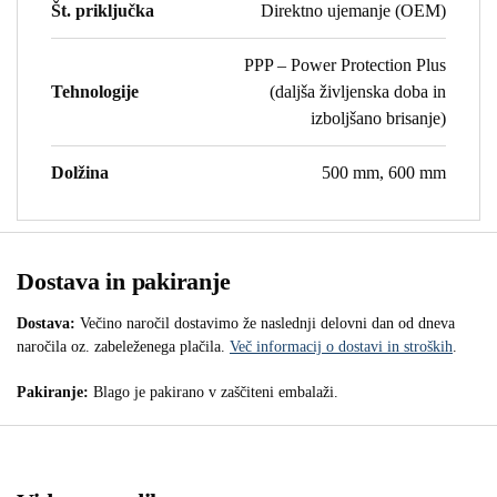
Št. priključka
Direktno ujemanje (OEM)
PPP – Power Protection Plus
Tehnologije
(daljša življenska doba in
izboljšano brisanje)
Dolžina
500 mm, 600 mm
Dostava in pakiranje
Dostava:
Večino naročil dostavimo že naslednji delovni dan od dneva
naročila oz. zabeleženega plačila.
Več informacij o dostavi in stroških
.
Pakiranje:
Blago je pakirano v zaščiteni embalaži.