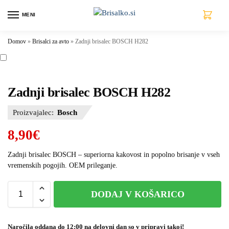
MENI
0
Domov
»
Brisalci za avto
»
Zadnji brisalec BOSCH H282
Zadnji brisalec BOSCH H282
Proizvajalec:
Bosch
8,90
€
Zadnji brisalec BOSCH – superiorna kakovost in popolno brisanje v vseh
vremenskih pogojih. OEM prileganje.
DODAJ V KOŠARICO
Naročila oddana do 12:00 na delovni dan so v pripravi takoj!