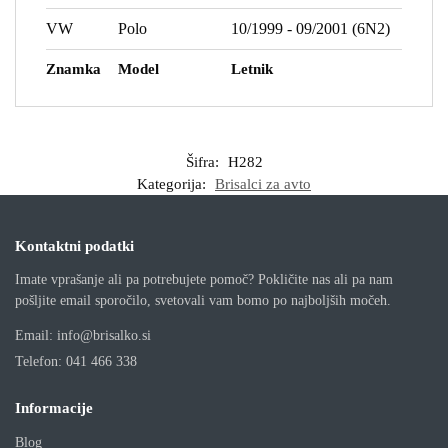
VW
Polo
10/1999 - 09/2001 (6N2)
Znamka
Model
Letnik
Šifra:
H282
Kategorija:
Brisalci za avto
Kontaktni podatki
Imate vprašanje ali pa potrebujete pomoč? Pokličite nas ali pa nam
pošljite email sporočilo, svetovali vam bomo po najboljših močeh.
Email:
info@brisalko.si
Telefon:
041 466 338
Informacije
Blog