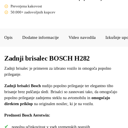
Preverjena kakovost
50.000+ zadovoljnih kupcev
Opis
Dodatne informacije
Video navodila
Izkušnje up
Zadnji brisalec BOSCH H282
Zadnji brisalec je primeren za izbrano vozilo in omogoča popolno
prileganje.
Zadnji brisalci Bosch
nudijo popolno prileganje ter elegantno tiho
brisanje brez puščanja sledi. Brisalci so zasnovani tako, da omogočajo
popolno prileganje zadnjemu steklu na avtomobilu in
omogočajo
direkten priklop
na originalen nosilec, ki je na vozilu.
Prednosti Bosch Aerotwin:
popolna učinkovitost v vseh vremenskih pogojih