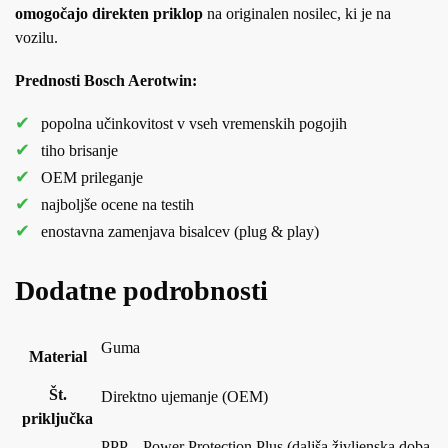
omogočajo direkten priklop
na originalen nosilec, ki je na
vozilu.
Prednosti Bosch Aerotwin:
popolna učinkovitost v vseh vremenskih pogojih
tiho brisanje
OEM prileganje
najboljše ocene na testih
enostavna zamenjava bisalcev (plug & play)
Dodatne podrobnosti
Guma
Material
Št.
Direktno ujemanje (OEM)
priključka
PPP – Power Protection Plus (daljša življenska doba