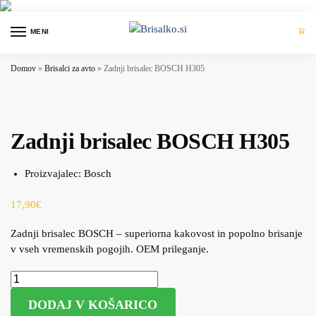
MENI
0
Domov
»
Brisalci za avto
»
Zadnji brisalec BOSCH H305
Zadnji brisalec BOSCH H305
Proizvajalec:
Bosch
17,90
€
Zadnji brisalec BOSCH – superiorna kakovost in popolno brisanje
v vseh vremenskih pogojih. OEM prileganje.
DODAJ V KOŠARICO