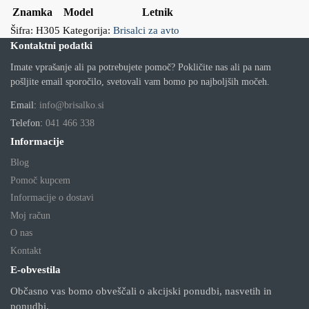
Znamka
Model
Letnik
Šifra:
H305
Kategorija:
Brisalci za avto
Kontaktni podatki
Imate vprašanje ali pa potrebujete pomoč? Pokličite nas ali pa nam
pošljite email sporočilo, svetovali vam bomo po najboljših močeh.
Email:
info@brisalko.si
Telefon:
041 466 338
Informacije
Blog
Pomoč kupcem
Informacije o dostavi
Moj račun
O nas
Kontakt
E-obvestila
Občasno vas bomo obveščali o akcijski ponudbi, nasvetih in
ponudbi.