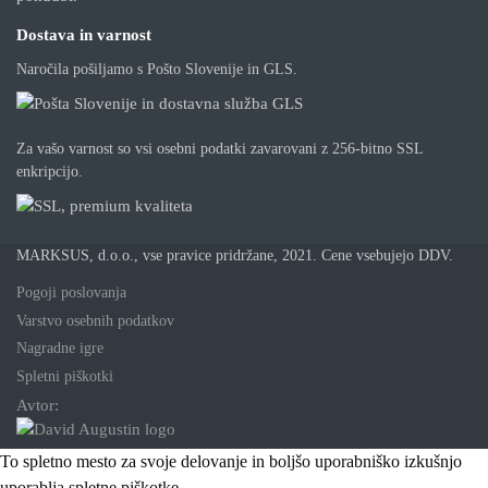
Dostava in varnost
Naročila pošiljamo s Pošto Slovenije in GLS.
Za vašo varnost so vsi osebni podatki zavarovani z 256-bitno SSL
enkripcijo.
MARKSUS, d.o.o., vse pravice pridržane, 2021. Cene vsebujejo DDV.
Pogoji poslovanja
Varstvo osebnih podatkov
Nagradne igre
Spletni piškotki
Avtor:
To spletno mesto za svoje delovanje in boljšo uporabniško izkušnjo
uporablja spletne piškotke.